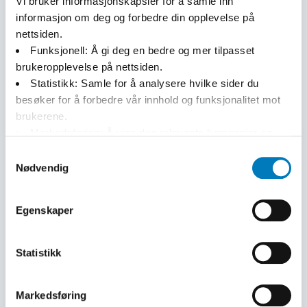
Vi bruker informasjonskapsler for å samle inn
informasjon om deg og forbedre din opplevelse på
nettsiden.
Funksjonell:
Å gi deg en bedre og mer tilpasset
brukeropplevelse på nettsiden.
Statistikk:
Samle for å analysere hvilke sider du
besøker for å forbedre vår innhold og funksjonalitet mot
Plastfolie til frukt og grønt
Poser til pølse- og
brukerene.
hamburgerbrød
Markedsføring:
Å vise deg relevante kampanjer og
tilpasset innhold, både på og etter ditt besøk på vårt
Samtykkevalg
nettsted.
Nødvendig
For mer informasjon om hvordan vi behandler
Egenskaper
personopplysninger, se vår
personvernerklæring.
Du
kan også se en oversikt over hvilke informasjonskapsler
vi bruker i våre
cookie-innstillinger.
Vi bruker
Statistikk
informasjonskapsler for å samle inn og behandle data i
samsvar med
Googles retningslinjer for personvern.
Markedsføring