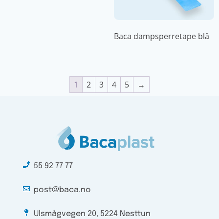
Baca dampsperretape blå
1
2
3
4
5
→
55 92 77 77
post@baca.no
Ulsmågvegen 20, 5224 Nesttun