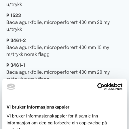
u/trykk
P 1523
Baca agurkfolie, microperforert 400 mm 20 my
u/trykk
P 3461-2
Baca agurkfolie, microperforert 400 mm 15 my
m/trykk norsk flagg
P 3461-1
Baca agurkfolie, microperforert 400 mm 20 my
m/trykk norsk flagg
P 3462-2
Baca agurkfolie, microperforert 450 mm 15 my
u/trykk
Vi bruker informasjonskapsler
P 3462
Vi bruker informasjonskapsler for å samle inn
Baca agurkfolie, microperforert 450 mm 20 my
informasjon om deg og forbedre din opplevelse på