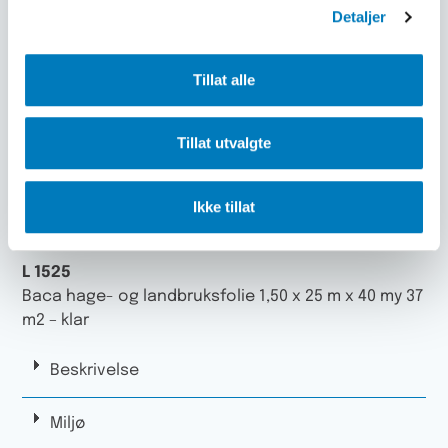
L 3000-S
Detaljer
Baca hage- og landbruksfolie 3,00 x 25 m 40 my 75
m2 – sort
Tillat alle
L 4002-S
Baca hage- og landbruksfolie 4,00 x 25 m 150 my
Tillat utvalgte
100 m2 – sort
L 1501
Ikke tillat
Baca hage- og landbruksfolie 1,50 x 100 m x 40 my
150 m2 – klar
L 1525
Baca hage- og landbruksfolie 1,50 x 25 m x 40 my 37
m2 – klar
Beskrivelse
Miljø