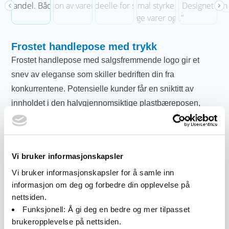
Frostet handlepose med trykk
Frostet handlepose med salgsfremmende logo gir et
snev av eleganse som skiller bedriften din fra
konkurrentene. Potensielle kunder får en sniktitt av
innholdet i den halvgjennomsiktige
plastbæreposen
,
samtidig som logo eller et personlig trykk gir en fin
kontrast på den frostede posen.
Frostet handlepose med trykk leveres i 3 forskjellige
Vi bruker informasjonskapsler
størrelser, med farget trykk og et minste kvantum ned i
Vi bruker informasjonskapsler for å samle inn
5000 stk. Kan leveres med hvit og sort folie, andre
informasjon om deg og forbedre din opplevelse på
størrelser kan produseres på forespørsel.
nettsiden.
Funksjonell:
Å gi deg en bedre og mer tilpasset
Vårt utvalg av frostede salgsfremmende plastposer er et
brukeropplevelse på nettsiden.