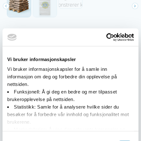
Sandsekker
Sansekker i klar plast. Fåes i liten eller stor
størrelse. Andre størrelser lages etter forespørsel,
både med og uten trykk.
Vi bruker informasjonskapsler
Vi bruker informasjonskapsler for å samle inn
Varianter
informasjon om deg og forbedre din opplevelse på
P 4773-1
nettsiden.
400 x 700 mm 150 my m/antiskli 25 kg.
Funksjonell:
Å gi deg en bedre og mer tilpasset
330 stk./krt – 6 600 pr. palle.
brukeropplevelse på nettsiden.
L 210
Statistikk:
Samle for å analysere hvilke sider du
540 x 800 mm 150 my m/antiskli 40 kg.
besøker for å forbedre vår innhold og funksjonalitet mot
250 stk./krt – 4 000 pr. palle.
brukerene.
NOBB 42613620
Markedsføring:
Å vise deg relevante kampanjer og
tilpasset innhold, både på og etter ditt besøk på vårt
Samtykkevalg