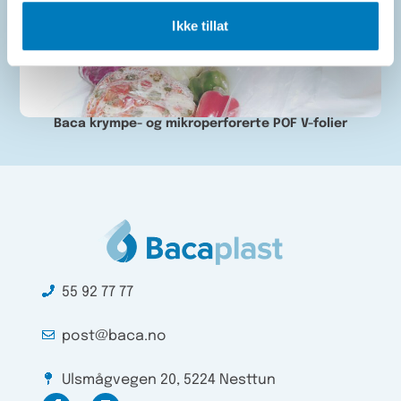
Ikke tillat
Baca krympe- og mikroperforerte POF V-folier
55 92 77 77
post@baca.no
Ulsmågvegen 20, 5224 Nesttun