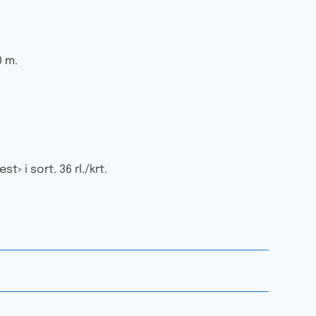
0 m.
t» i sort. 36 rl./krt.