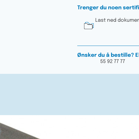
Trenger du noen serti
Last ned dokume
Ønsker du å bestille? 
55 92 77 77