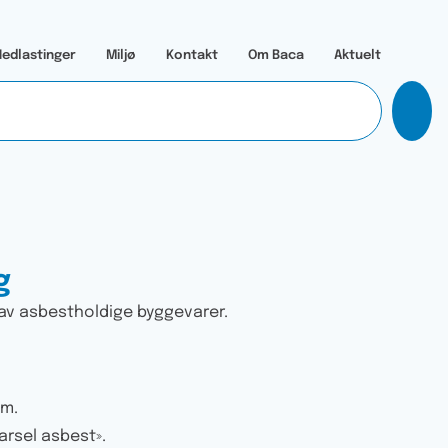
edlastinger
Miljø
Kontakt
Om Baca
Aktuelt
g
 av asbestholdige byggevarer.
mm.
arsel asbest».