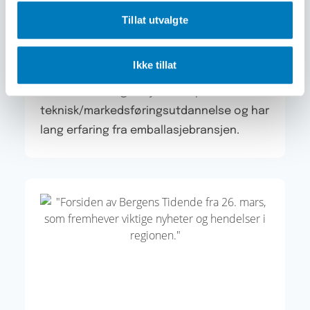
Blogg
september 1, 2013
Tillat utvalgte
Baca spisser kompetansen i
bakerimarkedet
Ikke tillat
Baca har ansatt Bjørn Andersen som
account manager. Bjørn har plast-
teknisk/markedsføringsutdannelse og har
lang erfaring fra emballasjebransjen.